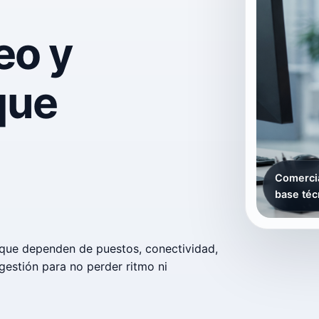
eo y
que
Comercia
base téc
que dependen de puestos, conectividad,
gestión para no perder ritmo ni