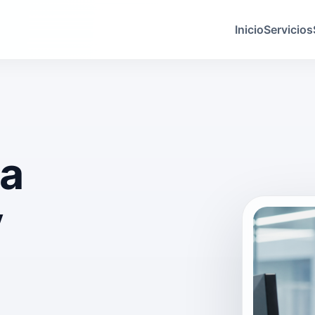
Inicio
Servicios
ra
y