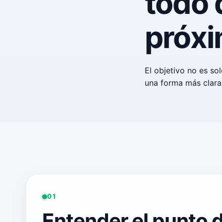
todo 
próxi
El objetivo no es so
una forma más clara 
01
Entender el punto d