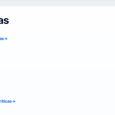
as
as
íticas