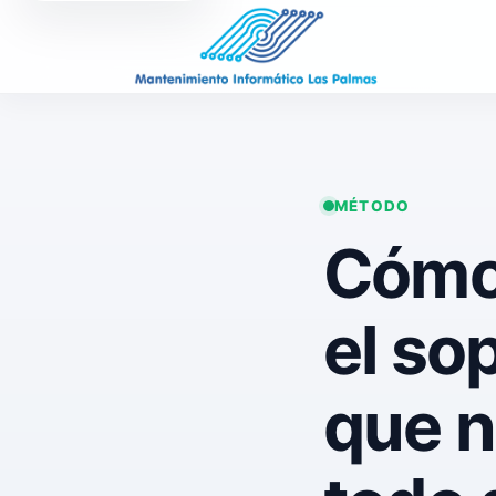
MÉTODO
Cómo
el so
que 